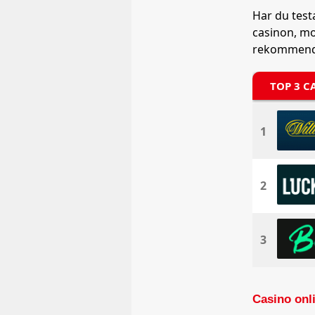
Har du test
casinon, mo
rekommender
TOP 3 C
1
2
3
Casino onl