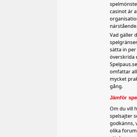
spelmönster
casinot är a
organisati
närstående
Vad gäller 
spelgränser
sätta in per
överskrida 
Spelpaus.se
omfattar al
mycket prakt
gång.
Jämför spel
Om du vill 
spelsajter s
godkänns, vi
olika forum