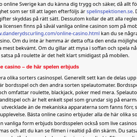
o online Sverige kan du känna dig trygg och säker, då allt f
et som ser till att lagen efterföljs är
spelinspektionen.se
.
ter skyddas på rätt sätt. Dessutom kollar de att alla regler
 licensen finns på såväl vanliga online casinon som på mo
w.danderydscurling.com/online-casino.html
kan du se några
asino. Om du inte är hemma är detta ofta den enda möjli
a mest bekvämt. Om du gillar att mysa i soffan och spela nå
satsa på roulette är det helt klart smidigast på mobilen.
e casino – de här spelen erbjuds
era olika sorters casinospel. Generellt sett kan de delas upp 
är bordsspel och den andra sorten spelautomater. Bordsspel
och omfattar roulette, blackjack, poker med mera. Spelaut
 banditspel och är helt enkelt spel som grundar sig på enarm
utvecklade än de mekaniska apparaterna som fanns förr, 
pplevelse. Bästa online casino erbjuder alla de här olika so
in vanliga form erbjuds bordsspelen också som live casinosp
lmas och att du kan se filmen i realtid på din skärm. Du sa