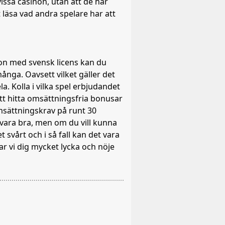
vissa casinon, utan att de här
t läsa vad andra spelare har att
on med svensk licens kan du
nga. Oavsett vilket gäller det
a. Kolla i vilka spel erbjudandet
att hitta omsättningsfria bonusar
omsättningskrav på runt 30
 vara bra, men om du vill kunna
t svårt och i så fall kan det vara
ar vi dig mycket lycka och nöje