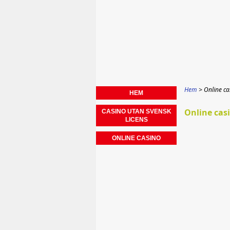
Hem
Online ca
HEM
Online cas
CASINO UTAN SVENSK
LICENS
ONLINE CASINO