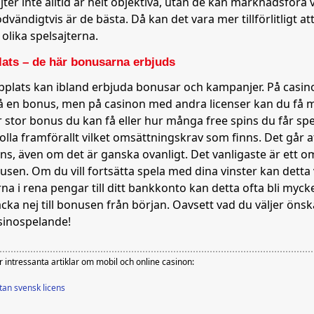
jter inte alltid är helt objektiva, utan de kan marknadsföra 
vändigtvis är de bästa. Då kan det vara mer tillförlitligt at
olika spelsajterna.
ats – de här bonusarna erbjuds
plats kan ibland erbjuda bonusar och kampanjer. På casin
 en bonus, men på casinon med andra licenser kan du få må
r stor bonus du kan få eller hur många free spins du får spel
kolla framförallt vilket omsättningskrav som finns. Det går 
ins, även om det är ganska ovanligt. Det vanligaste är ett 
sen. Om du vill fortsätta spela med dina vinster kan detta
rna i rena pengar till ditt bankkonto kan detta ofta bli mycke
acka nej till bonusen från början. Oavsett vad du väljer önsk
sinospelande!
er intressanta artiklar om mobil och online casinon:
tan svensk licens